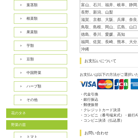
富山、石川、福井、岐阜、静岡
葉茎類
長野、新潟、山梨
根菜類
滋賀、京都、大阪、兵庫、奈良
鳥取、島根、岡山、広島、山口
果菜類
徳島、香川、愛媛、高知
福岡、佐賀、長崎、熊本、大分
芋類
沖縄
豆類
お支払いについて
中国野菜
お支払いは以下の方法がご選択い
ハーブ類
・代金引換
・銀行振込
その他
・郵便振替
・クレジットカード決済
花のタネ
・コンビニ（番号端末式）・銀行A
・コンビニ決済（払込票）
野菜の苗
お問い合わせ
トマト