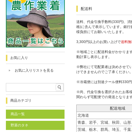
配送料
送料、代金引換手数料(330円)、
格)に含んで表示しています。銀行
様負担にてお願いいたします。
3,300円以上のお買い上げで
送料無
※地域ごとに配送料金がかかりま
動計算し表示します。
お気に入り
※弊社にて宅配業者は決めさせて
お気に入りリストを見る
けできませんのでご了承ください
※冷蔵便には別途クール便料330
※尚、代金引換を選択されたお客
関わらず宅配便での発送となりま
商品カテゴリ
配送地域
商品一覧
北海道
青森、岩手、宮城、秋田、山形
野菜のタネ
茨城、栃木、群馬、埼玉、千葉