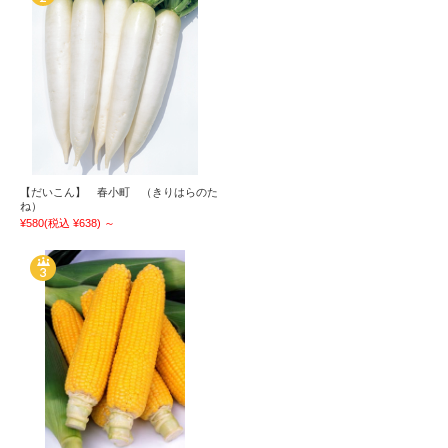
【だいこん】 春小町 （きりはらのた
ね）
¥580
(税込 ¥638)
～