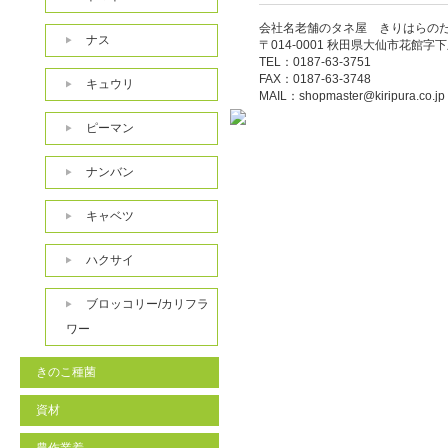
会社名老舗のタネ屋 きりはらの
ナス
〒014-0001 秋田県大仙市花館字下
TEL：0187-63-3751
FAX：0187-63-3748
キュウリ
MAIL：
shopmaster@kiripura.co.jp
ピーマン
ナンバン
キャベツ
ハクサイ
ブロッコリー/カリフラ
ワー
きのこ種菌
資材