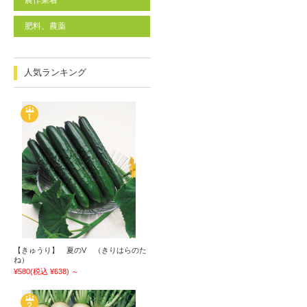
農作業着
肥料、農薬
人気ランキング
【きゅうり】 夏のV （きりはらのた
ね）
¥580
(税込 ¥638)
～