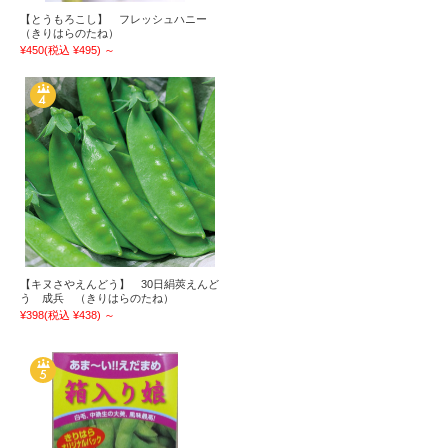
【とうもろこし】 フレッシュハニー
（きりはらのたね）
¥450
(税込 ¥495)
～
【キヌさやえんどう】 30日絹莢えんど
う 成兵 （きりはらのたね）
¥398
(税込 ¥438)
～