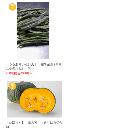
【つるありいんげん】 霜降菜豆 (きり
はらのたね） 30ｍｌ
¥380
(税込 ¥418)
～
【かぼちゃ】 栗大将 （きりはらのた
ね）