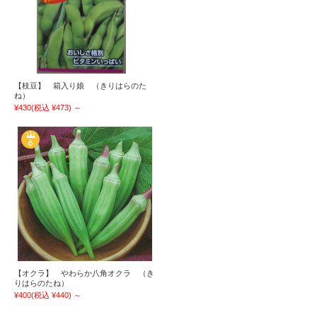
【枝豆】 箱入り娘 （きりはらのた
ね）
¥430
(税込 ¥473)
～
【オクラ】 やわらか八角オクラ （き
りはらのたね）
¥400
(税込 ¥440)
～