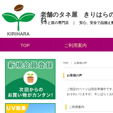
老舗のタネ屋 きりはら
ね
タネと苗の専門店 ｜ 安心、安全で品揃え
TOP
ご利用案内
TOP
お客様の声
お客様の声
ご指定のページは現在準備中です
おそれいりますが、今しばらくお
ご利用案内