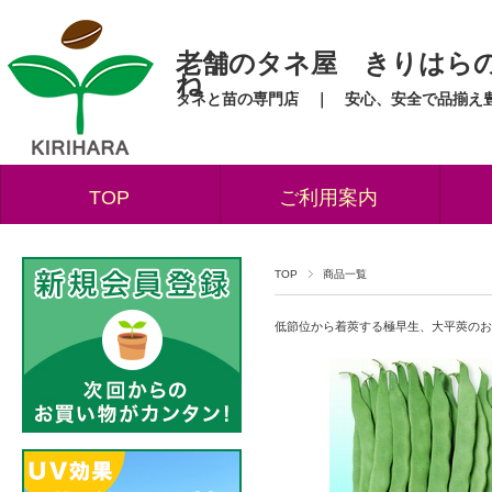
老舗のタネ屋 きりはら
ね
タネと苗の専門店 ｜ 安心、安全で品揃え
TOP
ご利用案内
TOP
商品一覧
低節位から着莢する極早生、大平莢のお