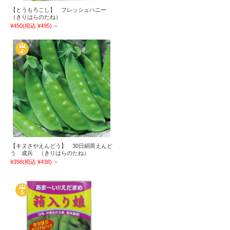
【とうもろこし】 フレッシュハニー
（きりはらのたね）
¥450
(税込 ¥495)
～
【キヌさやえんどう】 30日絹莢えんど
う 成兵 （きりはらのたね）
¥398
(税込 ¥438)
～