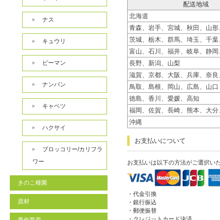
配送地域
北海道
ナス
青森、岩手、宮城、秋田、山形
茨城、栃木、群馬、埼玉、千葉
キュウリ
富山、石川、福井、岐阜、静岡
ピーマン
長野、新潟、山梨
滋賀、京都、大阪、兵庫、奈良
ナンバン
鳥取、島根、岡山、広島、山口
徳島、香川、愛媛、高知
キャベツ
福岡、佐賀、長崎、熊本、大分
沖縄
ハクサイ
お支払いについて
ブロッコリー/カリフラ
ワー
お支払いは以下の方法がご選択い
きのこ種菌
・代金引換
資材
・銀行振込
・郵便振替
・クレジットカード決済