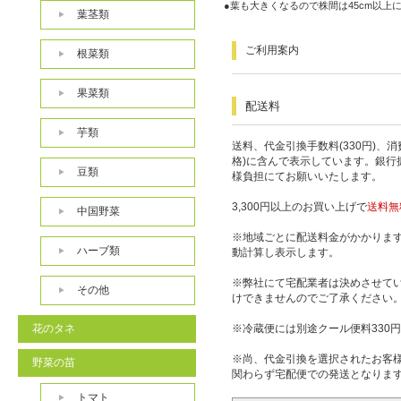
●葉も大きくなるので株間は45cm以上
葉茎類
ご利用案内
根菜類
果菜類
配送料
芋類
送料、代金引換手数料(330円)、
格)に含んで表示しています。銀行
豆類
様負担にてお願いいたします。
3,300円以上のお買い上げで
送料無
中国野菜
※地域ごとに配送料金がかかりま
ハーブ類
動計算し表示します。
※弊社にて宅配業者は決めさせて
その他
けできませんのでご了承ください
花のタネ
※冷蔵便には別途クール便料330
※尚、代金引換を選択されたお客
野菜の苗
関わらず宅配便での発送となりま
トマト