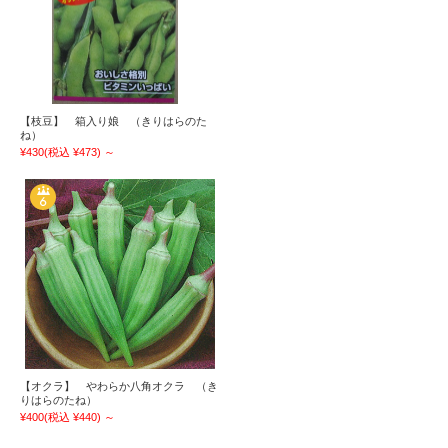
【枝豆】 箱入り娘 （きりはらのた
ね）
¥430
(税込 ¥473)
～
【オクラ】 やわらか八角オクラ （き
りはらのたね）
¥400
(税込 ¥440)
～