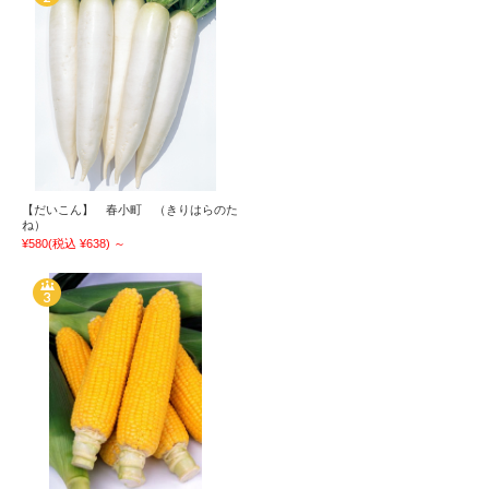
【だいこん】 春小町 （きりはらのた
ね）
¥580
(税込 ¥638)
～