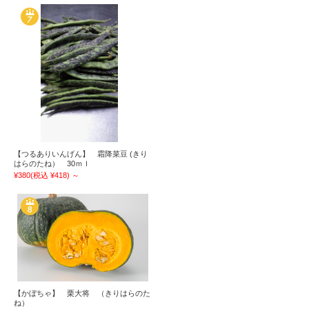
【つるありいんげん】 霜降菜豆 (きり
はらのたね） 30ｍｌ
¥380
(税込 ¥418)
～
【かぼちゃ】 栗大将 （きりはらのた
ね）