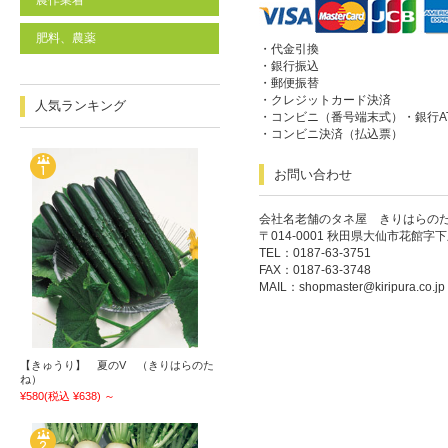
農作業着
肥料、農薬
・代金引換
・銀行振込
・郵便振替
・クレジットカード決済
人気ランキング
・コンビニ（番号端末式）・銀行A
・コンビニ決済（払込票）
お問い合わせ
会社名老舗のタネ屋 きりはらの
〒014-0001 秋田県大仙市花館字下
TEL：0187-63-3751
FAX：0187-63-3748
MAIL：
shopmaster@kiripura.co.jp
【きゅうり】 夏のV （きりはらのた
ね）
¥580
(税込 ¥638)
～