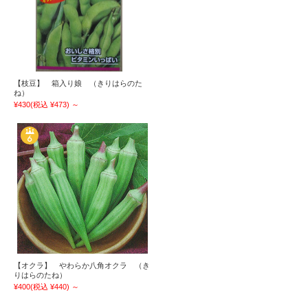
【枝豆】 箱入り娘 （きりはらのた
ね）
¥430
(税込 ¥473)
～
【オクラ】 やわらか八角オクラ （き
りはらのたね）
¥400
(税込 ¥440)
～