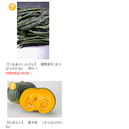
【つるありいんげん】 霜降菜豆 (きり
はらのたね） 30ｍｌ
¥380
(税込 ¥418)
～
【かぼちゃ】 栗大将 （きりはらのた
ね）