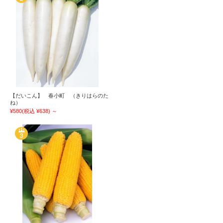
【だいこん】 春小町 （きりはらのた
ね）
¥580
(税込 ¥638)
～