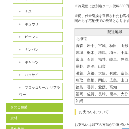
※冷蔵便には別途クール便料330
ナス
※尚、代金引換を選択されたお客
関わらず宅配便での発送となりま
キュウリ
配送地域
ピーマン
北海道
青森、岩手、宮城、秋田、山形
ナンバン
茨城、栃木、群馬、埼玉、千葉
富山、石川、福井、岐阜、静岡
キャベツ
長野、新潟、山梨
滋賀、京都、大阪、兵庫、奈良
ハクサイ
鳥取、島根、岡山、広島、山口
徳島、香川、愛媛、高知
ブロッコリー/カリフラ
福岡、佐賀、長崎、熊本、大分
ワー
沖縄
きのこ種菌
お支払いについて
資材
お支払いは以下の方法がご選択い