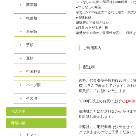
スジなしの丸莢で莢長は14cm程度。
葉茎類
●つるなしの草姿
草丈は50cm程度のつるなし種で、葉の
●食味良好
根菜類
風味豊かで食味がよい。
●収量の上がる早生種
果菜類
草勢がやや強めで収量性が高い。収穫は
芋類
ご利用案内
豆類
配送料
中国野菜
送料、代金引換手数料(330円)、
ハーブ類
格)に含んで表示しています。銀行
様負担にてお願いいたします。
その他
3,300円以上のお買い上げで
送料無
花のタネ
※地域ごとに配送料金がかかりま
動計算し表示します。
野菜の苗
※弊社にて宅配業者は決めさせて
けできませんのでご了承ください
トマト