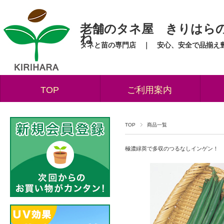
老舗のタネ屋 きりはら
ね
タネと苗の専門店 ｜ 安心、安全で品揃え
TOP
ご利用案内
TOP
商品一覧
極濃緑莢で多収のつるなしインゲン！