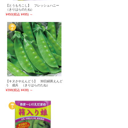
【とうもろこし】 フレッシュハニー
（きりはらのたね）
¥450
(税込 ¥495)
～
【キヌさやえんどう】 30日絹莢えんど
う 成兵 （きりはらのたね）
¥398
(税込 ¥438)
～