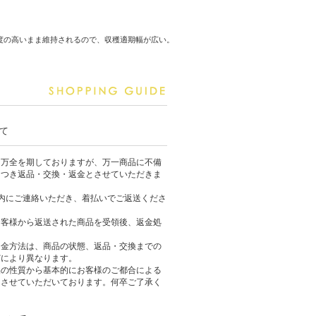
度の高いまま維持されるので、収穫適期幅が広い。
て
は万全を期しておりますが、万一商品に不備
につき返品・交換・返金とさせていただきま
内にご連絡いただき、着払いでご返送くださ
お客様から返送された商品を受領後、返金処
返金方法は、商品の状態、返品・交換までの
どにより異なります。
品の性質から基本的にお客様のご都合による
りさせていただいております。何卒ご了承く