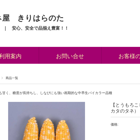
ネ屋 きりはらのた
 ｜ 安心、安全で品揃え豊富！！
利用案内
お問い合せ
お客様
商品一覧
も甘く、糖度が長持ちし、しなびにも強い画期的な中早生バイカラー品種
【とうもろこ
カタのタネ）
価格: