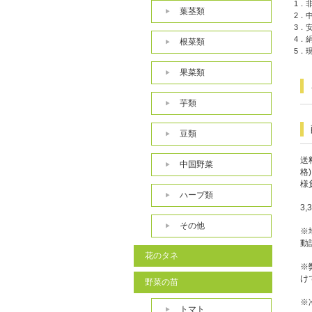
1．
葉茎類
2．
3．
4．
根菜類
5．
果菜類
芋類
豆類
送
中国野菜
格
様
ハーブ類
3
その他
※
動
花のタネ
※
け
野菜の苗
※
トマト