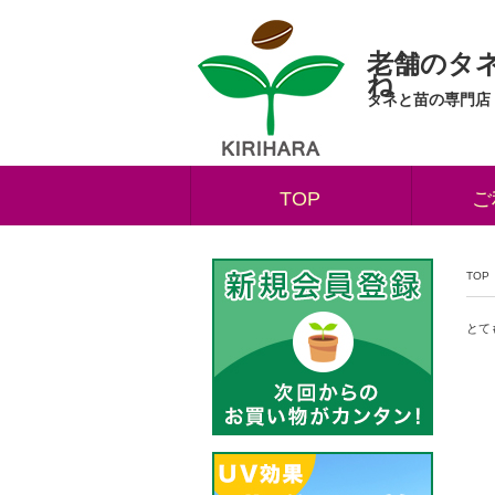
老舗のタ
ね
タネと苗の専門店
TOP
ご
TOP
とて