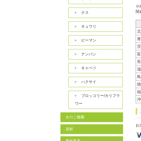
※
関
ナス
キュウリ
北
青
ピーマン
茨
富
ナンバン
長
キャベツ
滋
鳥
ハクサイ
徳
福
ブロッコリー/カリフラ
沖
ワー
きのこ種菌
お
資材