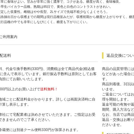
非常に食味がよい。甘みが非常に強く濃厚で、コクがある。糖度が高く、食味極良。
中早生バイカラー品種。熟期は85日で、黄色と白色のコントラストがきれい。
安定した収量性。雌穂はやや長型、2Lサイズで先端不稔少なくよくそろう。
絹糸抽出日から収穫までの期間は現行品種並みだが、収穫初期から糖度が上がりやすく、糖
現行品種の中でも非常にしなびにくく、糖度も下がりにくい。
ご利用案内
配送料
返品交換につい
料、代金引換手数料(330円)、消費税は全て商品代金(税込価
商品の品質管理に
)に含んで表示しています。銀行振込手数料は原則としてお客
などがあった場合
負担にてお願いいたします。
す。
商品到着後、3日以
,300円以上のお買い上げで
送料無料！
いませ。
ご返金については
地域ごとに配送料金がかかります。詳しくは画面決済時に自
理を開始します。
計算し表示します。
返金可能の有無や
期間、購入方法な
弊社にて宅配業者は決めさせていただきます。ご指定はお受
なお、当店では商
できませんのでご了承ください。
返品・交換はお断
ださいませ。
冷蔵便には別途クール便料330円が加算されます。