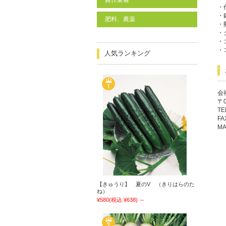
農作業着
・
・
肥料、農薬
・
・
・
・
人気ランキング
会
〒
TE
FA
MA
【きゅうり】 夏のV （きりはらのた
ね）
¥580
(税込 ¥638)
～