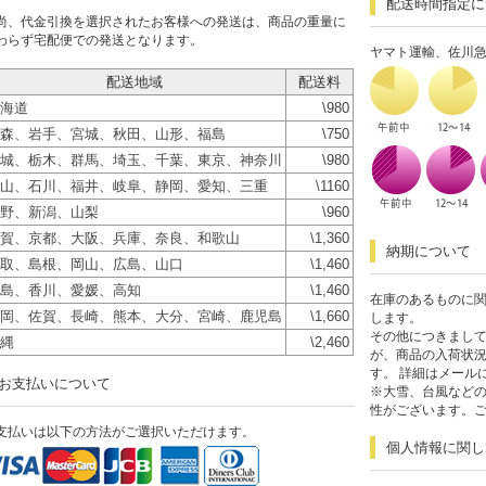
配送時間指定に
尚、代金引換を選択されたお客様への発送は、商品の重量に
わらず宅配便での発送となります。
ヤマト運輸、佐川
配送地域
配送料
海道
\980
森、岩手、宮城、秋田、山形、福島
\750
城、栃木、群馬、埼玉、千葉、東京、神奈川
\980
山、石川、福井、岐阜、静岡、愛知、三重
\1160
野、新潟、山梨
\960
賀、京都、大阪、兵庫、奈良、和歌山
\1,360
納期について
取、島根、岡山、広島、山口
\1,460
島、香川、愛媛、高知
\1,460
在庫のあるものに関
岡、佐賀、長崎、熊本、大分、宮崎、鹿児島
\1,660
します。
その他につきまして
縄
\2,460
が、商品の入荷状
す。 詳細はメール
お支払いについて
※大雪、台風など
性がございます。
支払いは以下の方法がご選択いただけます。
個人情報に関し