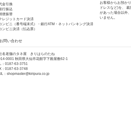
お客様からお預かり
代金引換
ドレスなど)を、 
銀行振込
があった場合以外
郵便振替
いません。
クレジットカード決済
コンビニ（番号端末式）・銀行ATM・ネットバンキング決済
コンビニ決済（払込票）
お問い合わせ
社名老舗のタネ屋 きりはらのたね
014-0001 秋田県大仙市花館字下殿屋敷62-1
L：0187-63-3751
X：0187-63-3748
IL：
shopmaster@kiripura.co.jp