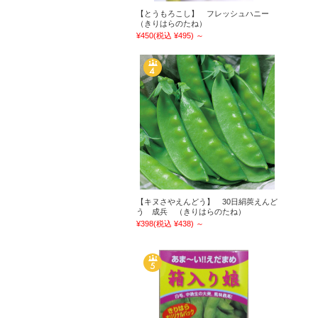
【とうもろこし】 フレッシュハニー
（きりはらのたね）
¥450
(税込 ¥495)
～
【キヌさやえんどう】 30日絹莢えんど
う 成兵 （きりはらのたね）
¥398
(税込 ¥438)
～