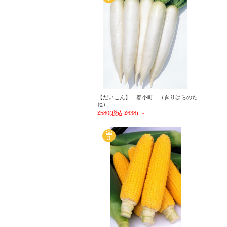
【だいこん】 春小町 （きりはらのた
ね）
¥580
(税込 ¥638)
～