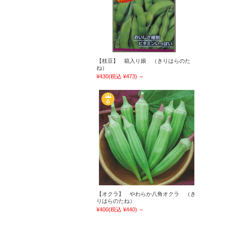
【枝豆】 箱入り娘 （きりはらのた
ね）
¥430
(税込 ¥473)
～
【オクラ】 やわらか八角オクラ （き
りはらのたね）
¥400
(税込 ¥440)
～