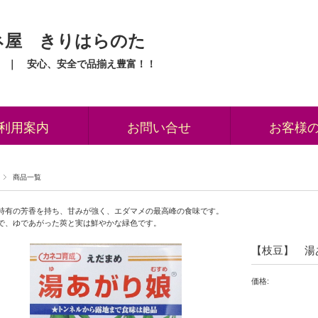
ネ屋 きりはらのた
 ｜ 安心、安全で品揃え豊富！！
利用案内
お問い合せ
お客様
商品一覧
特有の芳香を持ち、甘みが強く、エダマメの最高峰の食味です。
で、ゆであがった莢と実は鮮やかな緑色です。
【枝豆】 湯
価格: