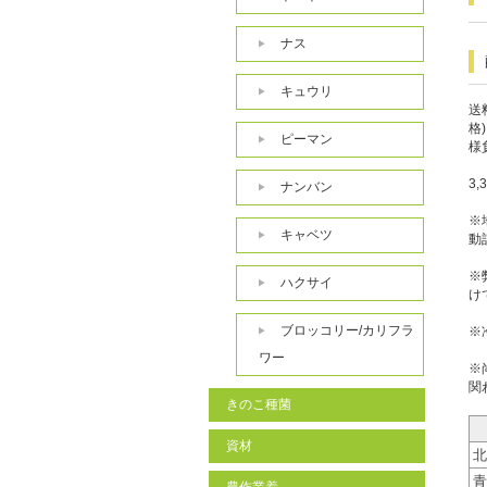
ナス
キュウリ
送
格
ピーマン
様
3
ナンバン
※
キャベツ
動
※
ハクサイ
け
ブロッコリー/カリフラ
※
ワー
※
関
きのこ種菌
資材
北
青