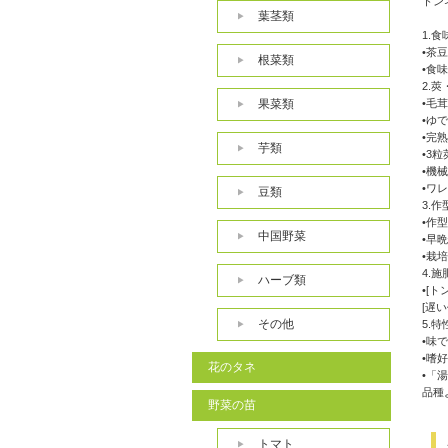
トン
葉茎類
1.食
•茶
根菜類
•食
2.
果菜類
•毛
•ゆ
•完
芋類
•3
•機
•ワ
豆類
3.
•作
中国野菜
•早
•栽
4.施
ハーブ類
•[
[遅
その他
5.
•味
•嗜
花のタネ
•「
品種
野菜の苗
トマト