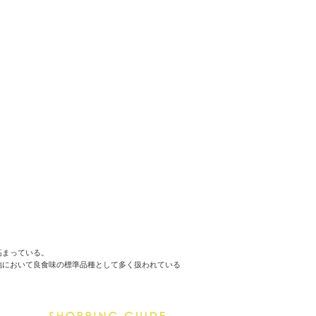
高まっている。
地において良食味の標準品種として多く扱われている