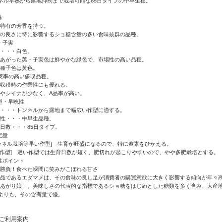
ネル早熟から露地抑制まで栽培可能な85日タイプの中早生種。
味
豆特有の芳香を持つ。
味の良さに特に影響するショ糖含量の多い食味抜群の品種。
莢・子実
茸・・・白色。
であがった莢・子実色は鮮やかな緑色で、市場性の高い品種。
熟種子色は黄色。
粒莢率の高い多収品種。
械収穫時の作業性にも優れる。
レやシイナが少なく、A品率が高い。
作型・早晩性
型・・・トンネルから露地まで幅広い作型に適する。
晩性・・・中早生品種。
培日数・・・85日タイプ。
肥量
トンネル栽培等早い作型] 生育が旺盛になるので、特に窒素をひかえる。
い作型] 遅い作型では生育日数が短く、肥切れが起こりやすいので、やや多肥栽培とする。
特性ポイント
で勝負！食べた瞬間に笑みがこぼれる甘さ
好品であるエダマメは、その食味の良し足が消費者の購買意欲に大きく影響する傾向が年々
湯あがり娘」、美味しさの代表的な指標であるショ糖をはじめとした糖類を多く含み、大産
よりも、その含有量で優。
ご利用案内