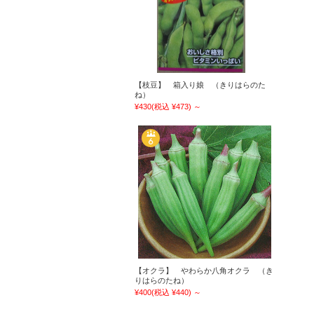
【枝豆】 箱入り娘 （きりはらのた
ね）
¥430
(税込 ¥473)
～
【オクラ】 やわらか八角オクラ （き
りはらのたね）
¥400
(税込 ¥440)
～