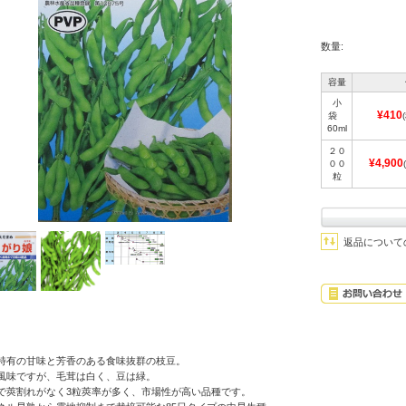
数量:
容量
小
¥410
袋
60ml
２０
¥4,900
００
粒
返品について
特有の甘味と芳香のある食味抜群の枝豆。
風味ですが、毛茸は白く、豆は緑。
で莢割れがなく3粒莢率が多く、市場性が高い品種です。