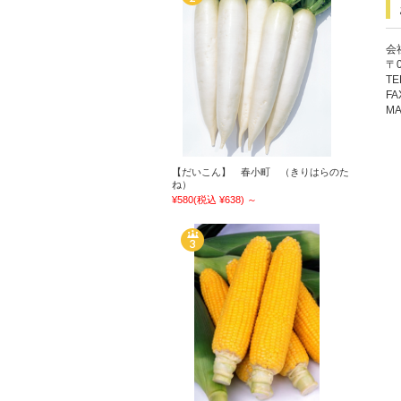
会
〒
TE
FA
MA
【だいこん】 春小町 （きりはらのた
ね）
¥580
(税込 ¥638)
～