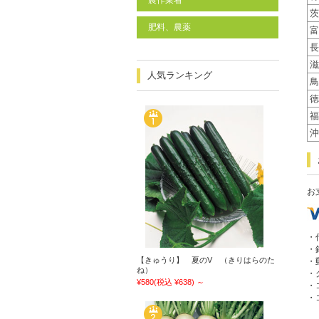
農作業着
茨
肥料、農薬
富
長
滋
人気ランキング
鳥
徳
福
沖
お
・
・
【きゅうり】 夏のV （きりはらのた
・
ね）
・
¥580
(税込 ¥638)
～
・
・