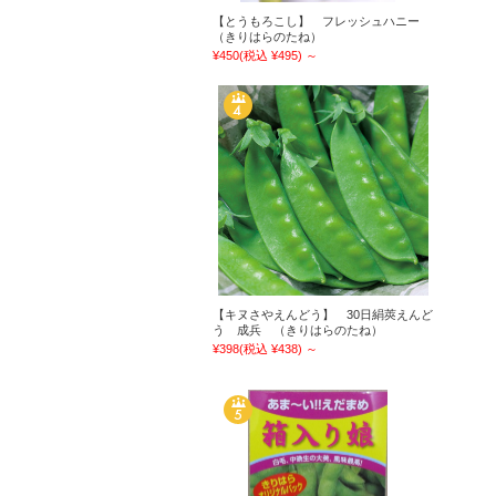
【とうもろこし】 フレッシュハニー
（きりはらのたね）
¥450
(税込 ¥495)
～
【キヌさやえんどう】 30日絹莢えんど
う 成兵 （きりはらのたね）
¥398
(税込 ¥438)
～