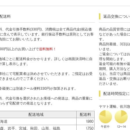
配送料
返品交換につい
料、代金引換手数料(330円)、消費税は全て商品代金(税込価
商品の品質管理に
)に含んで表示しています。銀行振込手数料は原則としてお客
などがあった場合
負担にてお願いいたします。
す。
商品到着後、3日以
,300円以上のお買い上げで
送料無料！
いませ。
ご返金については
地域ごとに配送料金がかかります。詳しくは画面決済時に自
理を開始します。
計算し表示します。
返金可能の有無や
期間、購入方法な
弊社にて宅配業者は決めさせていただきます。ご指定はお受
なお、当店では商
できませんのでご了承ください。
返品・交換はお断
ださいませ。
冷蔵便には別途クール便料330円が加算されます。
配送時間指定に
尚、代金引換を選択されたお客様への発送は、商品の重量に
わらず宅配便での発送となります。
ヤマト運輸、佐川
配送地域
配送料
海道
\980
森、岩手、宮城、秋田、山形、福島
\750