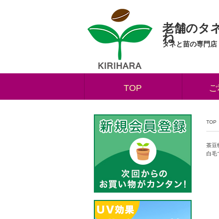
老舗のタ
ね
タネと苗の専門店
TOP
ご
TOP
茶豆
白毛