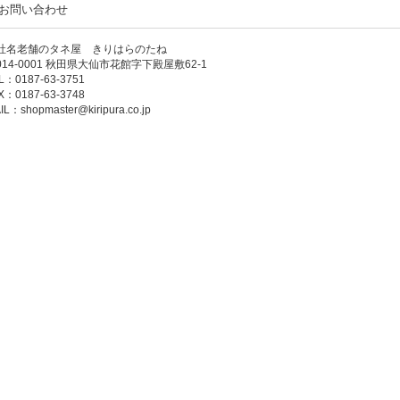
お問い合わせ
社名老舗のタネ屋 きりはらのたね
014-0001 秋田県大仙市花館字下殿屋敷62-1
L：0187-63-3751
X：0187-63-3748
IL：
shopmaster@kiripura.co.jp