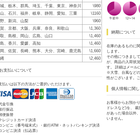
城、栃木、群馬、埼玉、千葉、東京、神奈川
\980
山、石川、福井、岐阜、静岡、愛知、三重
\1160
野、新潟、山梨
\960
賀、京都、大阪、兵庫、奈良、和歌山
\1,360
納期について
取、島根、岡山、広島、山口
\1,460
島、香川、愛媛、高知
\1,460
在庫のあるものに関
岡、佐賀、長崎、熊本、大分、宮崎、鹿児島
\1,660
します。
その他につきまして
縄
\2,460
が、商品の入荷状
す。 詳細はメール
お支払いについて
※大雪、台風など
性がございます。
支払いは以下の方法がご選択いただけます。
個人情報に関し
お客様からお預かり
代金引換
ドレスなど)を、 
銀行振込
があった場合以外
郵便振替
いません。
クレジットカード決済
コンビニ（番号端末式）・銀行ATM・ネットバンキング決済
コンビニ決済（払込票）