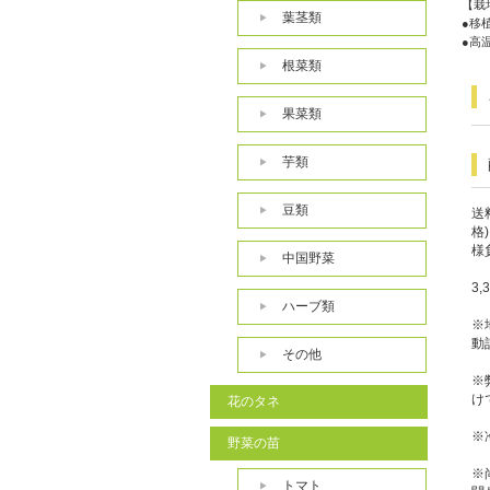
【栽
葉茎類
●移
●高
根菜類
果菜類
芋類
豆類
送
格
様
中国野菜
3
ハーブ類
※
動
その他
※
け
花のタネ
※
野菜の苗
※
トマト