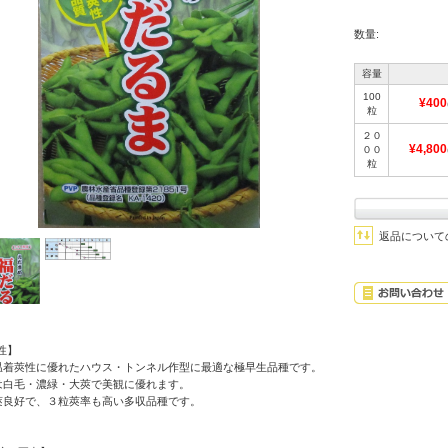
数量:
容量
100
¥400
粒
２０
¥4,800
００
粒
返品について
性】
温着莢性に優れたハウス・トンネル作型に最適な極早生品種です。
は白毛・濃緑・大莢で美観に優れます。
莢良好で、３粒莢率も高い多収品種です。