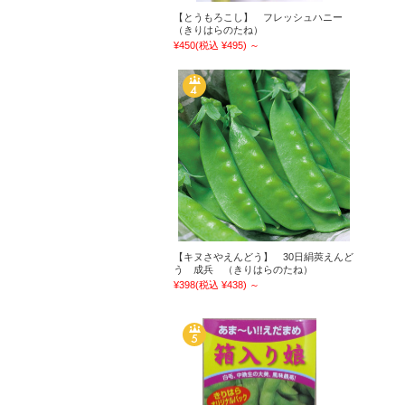
【とうもろこし】 フレッシュハニー
（きりはらのたね）
¥450
(税込 ¥495)
～
【キヌさやえんどう】 30日絹莢えんど
う 成兵 （きりはらのたね）
¥398
(税込 ¥438)
～