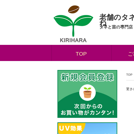
老舗のタ
ね
タネと苗の専門店
TOP
ご
TOP
驚き