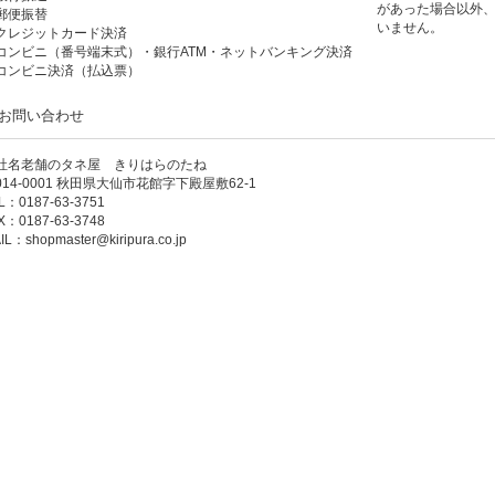
があった場合以外
郵便振替
いません。
クレジットカード決済
コンビニ（番号端末式）・銀行ATM・ネットバンキング決済
コンビニ決済（払込票）
お問い合わせ
社名老舗のタネ屋 きりはらのたね
014-0001 秋田県大仙市花館字下殿屋敷62-1
L：0187-63-3751
X：0187-63-3748
IL：
shopmaster@kiripura.co.jp