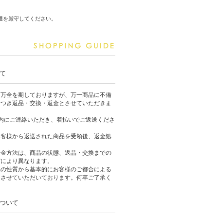
穫を厳守してください。
て
は万全を期しておりますが、万一商品に不備
につき返品・交換・返金とさせていただきま
内にご連絡いただき、着払いでご返送くださ
お客様から返送された商品を受領後、返金処
返金方法は、商品の状態、返品・交換までの
どにより異なります。
品の性質から基本的にお客様のご都合による
りさせていただいております。何卒ご了承く
ついて