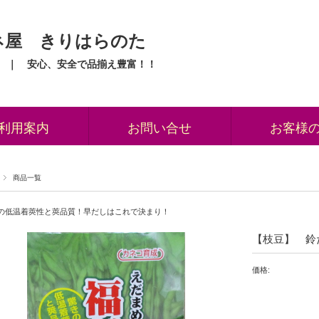
ネ屋 きりはらのた
 ｜ 安心、安全で品揃え豊富！！
利用案内
お問い合せ
お客様
商品一覧
の低温着莢性と莢品質！早だしはこれで決まり！
【枝豆】 鈴
価格: