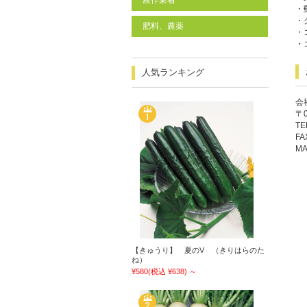
農作業着
・
・
肥料、農薬
・
・
人気ランキング
会
〒
TE
FA
MA
【きゅうり】 夏のV （きりはらのた
ね）
¥580
(税込 ¥638)
～