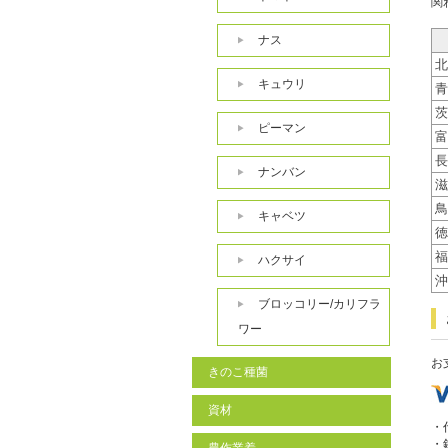
関
ナス
北
キュウリ
青
茨
ピーマン
富
長
ナンバン
滋
鳥
キャベツ
徳
福
ハクサイ
沖
ブロッコリー/カリフラ
ワー
お
きのこ種菌
資材
・
・