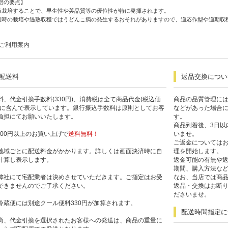
培の要点】
植栽培することで、早生性や莢品質等の優位性が特に発揮されます。
温時の栽培や過熟収穫ではうどんこ病の発生するおそれがありますので、適応作型や適期収
ご利用案内
配送料
返品交換につい
料、代金引換手数料(330円)、消費税は全て商品代金(税込価
商品の品質管理に
)に含んで表示しています。銀行振込手数料は原則としてお客
などがあった場合
負担にてお願いいたします。
す。
商品到着後、3日以
,300円以上のお買い上げで
送料無料！
いませ。
ご返金については
地域ごとに配送料金がかかります。詳しくは画面決済時に自
理を開始します。
計算し表示します。
返金可能の有無や
期間、購入方法な
弊社にて宅配業者は決めさせていただきます。ご指定はお受
なお、当店では商
できませんのでご了承ください。
返品・交換はお断
ださいませ。
冷蔵便には別途クール便料330円が加算されます。
配送時間指定に
尚、代金引換を選択されたお客様への発送は、商品の重量に