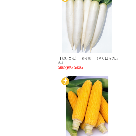
【だいこん】 春小町 （きりはらのた
ね）
¥580
(税込 ¥638)
～