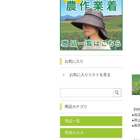
お気に入り
お気に入りリストを見る
商品カテゴリ
【特
●低
●莢
商品一覧
●着
野菜のタネ