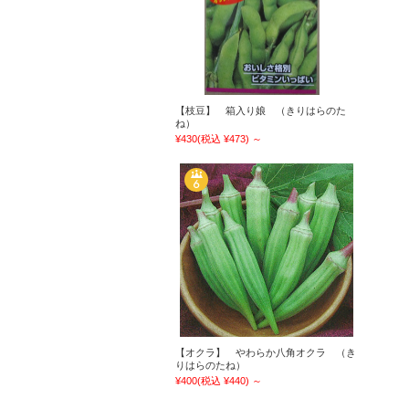
【枝豆】 箱入り娘 （きりはらのた
ね）
¥430
(税込 ¥473)
～
【オクラ】 やわらか八角オクラ （き
りはらのたね）
¥400
(税込 ¥440)
～