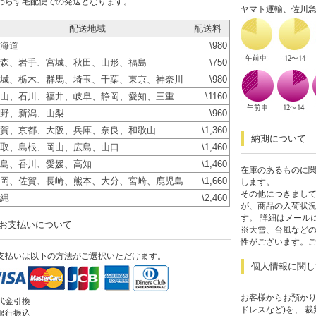
わらず宅配便での発送となります。
ヤマト運輸、佐川
配送地域
配送料
海道
\980
森、岩手、宮城、秋田、山形、福島
\750
城、栃木、群馬、埼玉、千葉、東京、神奈川
\980
山、石川、福井、岐阜、静岡、愛知、三重
\1160
野、新潟、山梨
\960
賀、京都、大阪、兵庫、奈良、和歌山
\1,360
納期について
取、島根、岡山、広島、山口
\1,460
島、香川、愛媛、高知
\1,460
在庫のあるものに関
岡、佐賀、長崎、熊本、大分、宮崎、鹿児島
\1,660
します。
その他につきまして
縄
\2,460
が、商品の入荷状
す。 詳細はメール
お支払いについて
※大雪、台風など
性がございます。
支払いは以下の方法がご選択いただけます。
個人情報に関し
お客様からお預かり
代金引換
ドレスなど)を、 
銀行振込