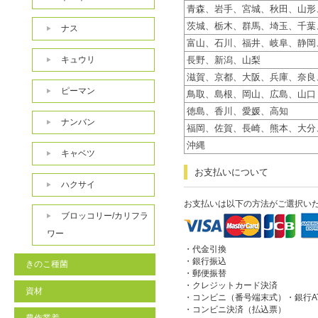
青森、岩手、宮城、秋田、山形
茨城、栃木、群馬、埼玉、千葉
ナス
富山、石川、福井、岐阜、静岡
キュウリ
長野、新潟、山梨
滋賀、京都、大阪、兵庫、奈良
ピーマン
鳥取、島根、岡山、広島、山口
徳島、香川、愛媛、高知
ナンバン
福岡、佐賀、長崎、熊本、大分
沖縄
キャベツ
お支払いについて
ハクサイ
お支払いは以下の方法がご選択い
ブロッコリー/カリフラ
ワー
・代金引換
・銀行振込
きのこ種菌
・郵便振替
・クレジットカード決済
資材
・コンビニ（番号端末式）・銀行A
・コンビニ決済（払込票）