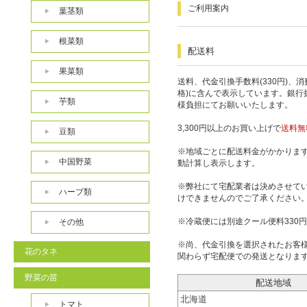
ご利用案内
葉茎類
根菜類
配送料
果菜類
送料、代金引換手数料(330円)、
格)に含んで表示しています。銀行
芋類
様負担にてお願いいたします。
3,300円以上のお買い上げで
送料無
豆類
※地域ごとに配送料金がかかりま
中国野菜
動計算し表示します。
※弊社にて宅配業者は決めさせて
ハーブ類
けできませんのでご了承ください
※冷蔵便には別途クール便料330
その他
※尚、代金引換を選択されたお客
花のタネ
関わらず宅配便での発送となりま
野菜の苗
配送地域
北海道
トマト