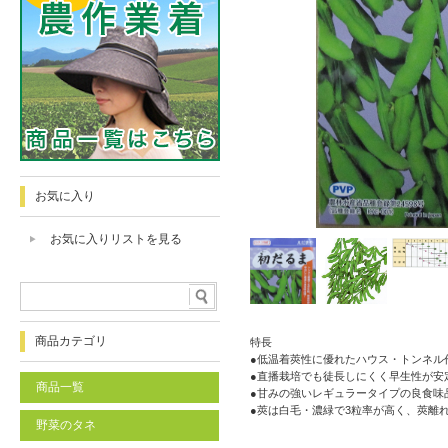
お気に入り
お気に入りリストを見る
商品カテゴリ
特長
●低温着莢性に優れたハウス・トンネル
●直播栽培でも徒長しにくく早生性が安
商品一覧
●甘みの強いレギュラータイプの良食味
●莢は白毛・濃緑で3粒率が高く、莢離
野菜のタネ