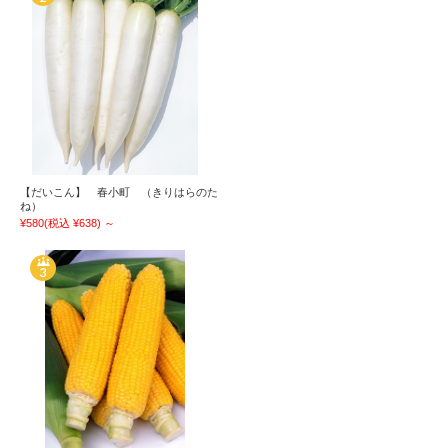
【だいこん】 春小町 （きりはらのた
ね）
¥580
(税込 ¥638)
～