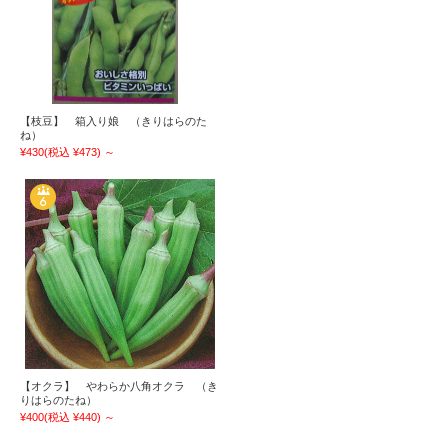
【枝豆】 箱入り娘 （きりはらのた
ね）
¥430
(税込 ¥473)
～
【オクラ】 やわらか八角オクラ （き
りはらのたね）
¥400
(税込 ¥440)
～