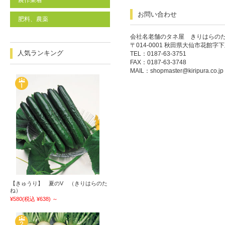
農作業着
お問い合わせ
肥料、農薬
会社名老舗のタネ屋 きりはらの
〒014-0001 秋田県大仙市花館字下
人気ランキング
TEL：0187-63-3751
FAX：0187-63-3748
MAIL：
shopmaster@kiripura.co.jp
【きゅうり】 夏のV （きりはらのた
ね）
¥580
(税込 ¥638)
～