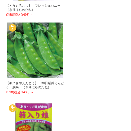
【とうもろこし】 フレッシュハニー
（きりはらのたね）
¥450
(税込 ¥495)
～
【キヌさやえんどう】 30日絹莢えんど
う 成兵 （きりはらのたね）
¥398
(税込 ¥438)
～