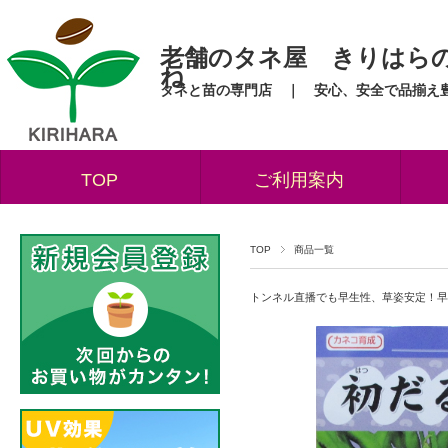
老舗のタネ屋 きりはら
ね
タネと苗の専門店 ｜ 安心、安全で品揃え
TOP
ご利用案内
TOP
商品一覧
トンネル直播でも早生性、草姿安定！早