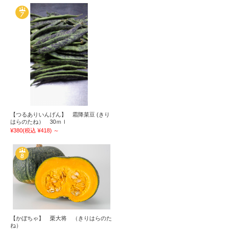
【つるありいんげん】 霜降菜豆 (きり
はらのたね） 30ｍｌ
¥380
(税込 ¥418)
～
【かぼちゃ】 栗大将 （きりはらのた
ね）