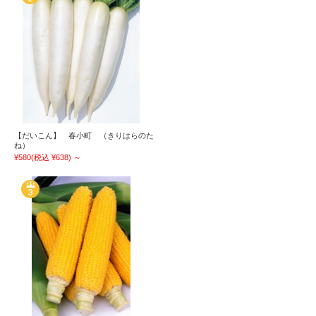
【だいこん】 春小町 （きりはらのた
ね）
¥580
(税込 ¥638)
～