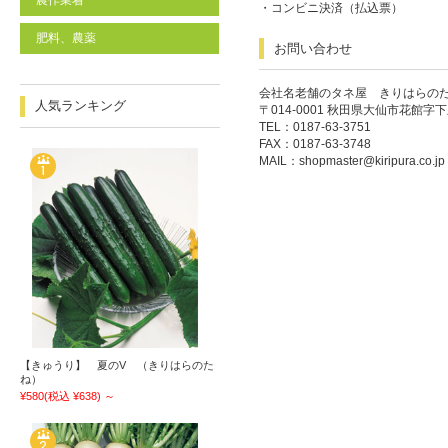
農作業着
・コンビニ決済（払込票）
肥料、農薬
お問い合わせ
会社名老舗のタネ屋 きりはらの
人気ランキング
〒014-0001 秋田県大仙市花館字下
TEL：0187-63-3751
FAX：0187-63-3748
MAIL：
shopmaster@kiripura.co.jp
【きゅうり】 夏のV （きりはらのた
ね）
¥580
(税込 ¥638)
～