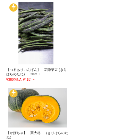
【つるありいんげん】 霜降菜豆 (きり
はらのたね） 30ｍｌ
¥380
(税込 ¥418)
～
【かぼちゃ】 栗大将 （きりはらのた
ね）