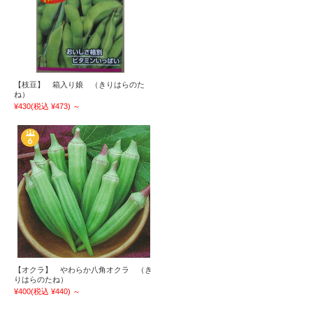
【枝豆】 箱入り娘 （きりはらのた
ね）
¥430
(税込 ¥473)
～
【オクラ】 やわらか八角オクラ （き
りはらのたね）
¥400
(税込 ¥440)
～