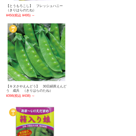
【とうもろこし】 フレッシュハニー
（きりはらのたね）
¥450
(税込 ¥495)
～
【キヌさやえんどう】 30日絹莢えんど
う 成兵 （きりはらのたね）
¥398
(税込 ¥438)
～