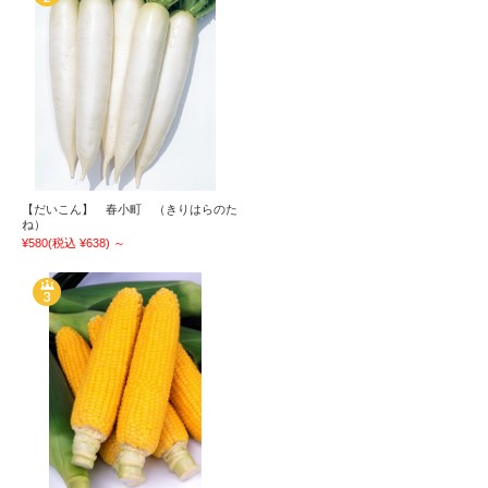
【だいこん】 春小町 （きりはらのた
ね）
¥580
(税込 ¥638)
～