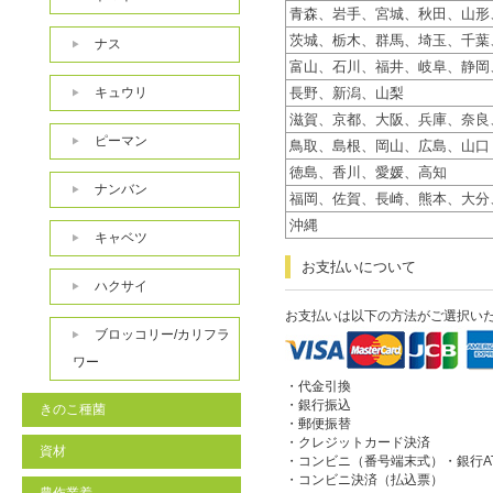
青森、岩手、宮城、秋田、山形
茨城、栃木、群馬、埼玉、千葉
ナス
富山、石川、福井、岐阜、静岡
キュウリ
長野、新潟、山梨
滋賀、京都、大阪、兵庫、奈良
ピーマン
鳥取、島根、岡山、広島、山口
徳島、香川、愛媛、高知
ナンバン
福岡、佐賀、長崎、熊本、大分
沖縄
キャベツ
お支払いについて
ハクサイ
お支払いは以下の方法がご選択い
ブロッコリー/カリフラ
ワー
・代金引換
・銀行振込
きのこ種菌
・郵便振替
・クレジットカード決済
資材
・コンビニ（番号端末式）・銀行A
・コンビニ決済（払込票）