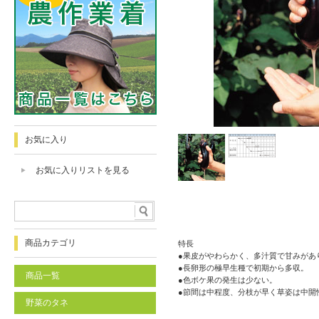
お気に入り
お気に入りリストを見る
商品カテゴリ
特長
●果皮がやわらかく、多汁質で甘みがあ
●長卵形の極早生種で初期から多収。
商品一覧
●色ボケ果の発生は少ない。
●節間は中程度、分枝が早く草姿は中開
野菜のタネ