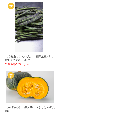
【つるありいんげん】 霜降菜豆 (きり
はらのたね） 30ｍｌ
¥380
(税込 ¥418)
～
【かぼちゃ】 栗大将 （きりはらのた
ね）