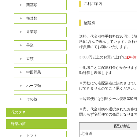
ご利用案内
葉茎類
根菜類
配送料
果菜類
送料、代金引換手数料(330円)、
格)に含んで表示しています。銀行
芋類
様負担にてお願いいたします。
3,300円以上のお買い上げで
送料無
豆類
※地域ごとに配送料金がかかりま
中国野菜
動計算し表示します。
※弊社にて宅配業者は決めさせて
ハーブ類
けできませんのでご了承ください
※冷蔵便には別途クール便料330
その他
※尚、代金引換を選択されたお客
花のタネ
関わらず宅配便での発送となりま
野菜の苗
配送地域
北海道
トマト