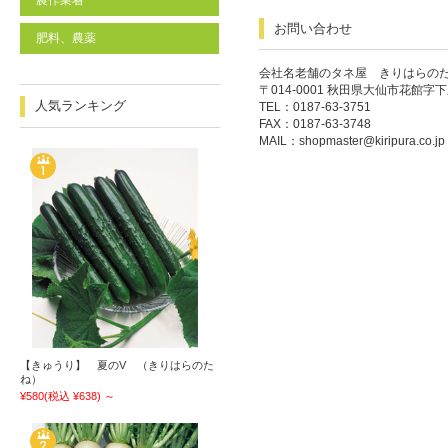
農作業着
お問い合わせ
肥料、農薬
会社名老舗のタネ屋 きりはらの
〒014-0001 秋田県大仙市花館字下
人気ランキング
TEL：0187-63-3751
FAX：0187-63-3748
MAIL：
shopmaster@kiripura.co.jp
【きゅうり】 夏のV （きりはらのた
ね）
¥580
(税込 ¥638)
～