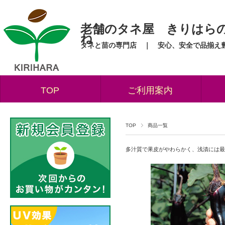
老舗のタネ屋 きりはら
ね
タネと苗の専門店 ｜ 安心、安全で品揃え
TOP
ご利用案内
TOP
商品一覧
多汁質で果皮がやわらかく、浅漬には最