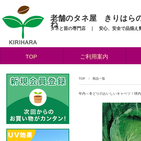
老舗のタネ屋 きりはら
ね
タネと苗の専門店 ｜ 安心、安全で品揃え
TOP
ご利用案内
TOP
商品一覧
年内～冬どりのおいしいキャベツ！球内