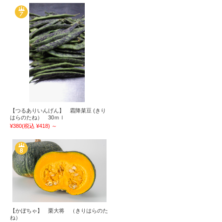
【つるありいんげん】 霜降菜豆 (きり
はらのたね） 30ｍｌ
¥380
(税込 ¥418)
～
【かぼちゃ】 栗大将 （きりはらのた
ね）