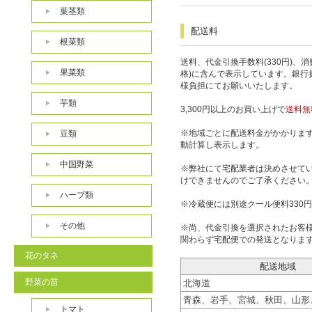
葉茎類
配送料
根菜類
送料、代金引換手数料(330円)、
果菜類
格)に含んで表示しています。銀行
様負担にてお願いいたします。
芋類
3,300円以上のお買い上げで
送料無
※地域ごとに配送料金がかかりま
豆類
動計算し表示します。
中国野菜
※弊社にて宅配業者は決めさせて
けできませんのでご了承ください
ハーブ類
※冷蔵便には別途クール便料330
その他
※尚、代金引換を選択されたお客
関わらず宅配便での発送となりま
花のタネ
配送地域
野菜の苗
北海道
青森、岩手、宮城、秋田、山形
トマト