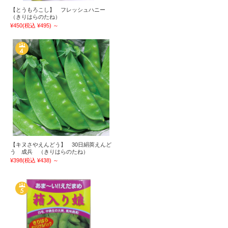
【とうもろこし】 フレッシュハニー
（きりはらのたね）
¥450
(税込 ¥495)
～
【キヌさやえんどう】 30日絹莢えんど
う 成兵 （きりはらのたね）
¥398
(税込 ¥438)
～