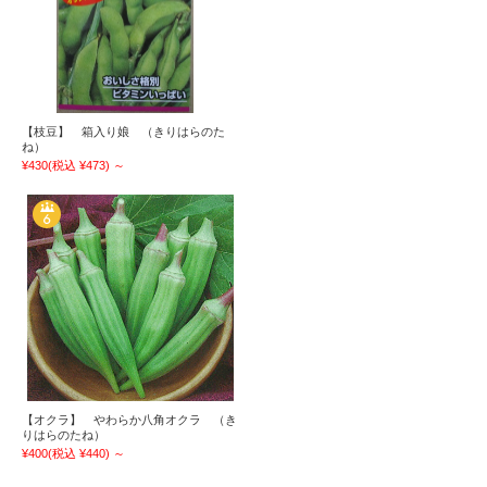
【枝豆】 箱入り娘 （きりはらのた
ね）
¥430
(税込 ¥473)
～
【オクラ】 やわらか八角オクラ （き
りはらのたね）
¥400
(税込 ¥440)
～