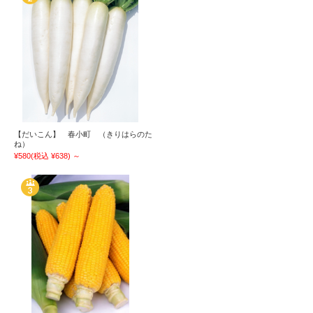
【だいこん】 春小町 （きりはらのた
ね）
¥580
(税込 ¥638)
～