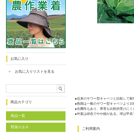
お気に入り
お気に入りリストを見る
●従来のサワー型キャベツと比較して耐
商品カテゴリ
●熟期は一般のサワー型キャベツより1
●在圃性もあり、寒害も比較的受けにく
●外葉は緑色でやや縮がある。球は甲高
商品一覧
野菜のタネ
ご利用案内