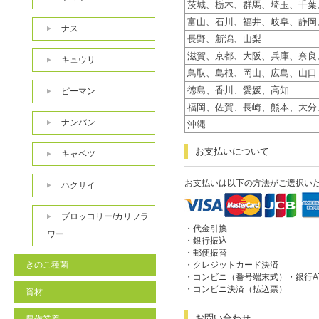
茨城、栃木、群馬、埼玉、千葉
富山、石川、福井、岐阜、静岡
ナス
長野、新潟、山梨
滋賀、京都、大阪、兵庫、奈良
キュウリ
鳥取、島根、岡山、広島、山口
徳島、香川、愛媛、高知
ピーマン
福岡、佐賀、長崎、熊本、大分
ナンバン
沖縄
お支払いについて
キャベツ
お支払いは以下の方法がご選択い
ハクサイ
ブロッコリー/カリフラ
・代金引換
ワー
・銀行振込
・郵便振替
きのこ種菌
・クレジットカード決済
・コンビニ（番号端末式）・銀行A
・コンビニ決済（払込票）
資材
お問い合わせ