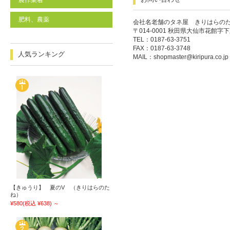
農作業着
肥料、農薬
会社名老舗のタネ屋 きりはらの
〒014-0001 秋田県大仙市花館字下
TEL：0187-63-3751
FAX：0187-63-3748
人気ランキング
MAIL：
shopmaster@kiripura.co.jp
【きゅうり】 夏のV （きりはらのた
ね）
¥580
(税込 ¥638)
～